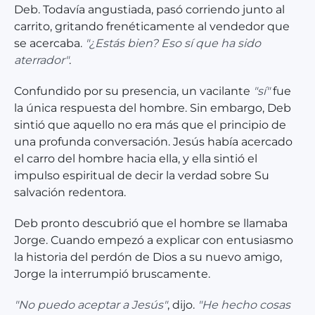
Deb. Todavía angustiada, pasó corriendo junto al
carrito, gritando frenéticamente al vendedor que
se acercaba.
"¿Estás bien? Eso sí que ha sido
aterrador"
.
Confundido por su presencia, un vacilante
"sí"
fue
la única respuesta del hombre. Sin embargo, Deb
sintió que aquello no era más que el principio de
una profunda conversación. Jesús había acercado
el carro del hombre hacia ella, y ella sintió el
impulso espiritual de decir la verdad sobre Su
salvación redentora.
Deb pronto descubrió que el hombre se llamaba
Jorge. Cuando empezó a explicar con entusiasmo
la historia del perdón de Dios a su nuevo amigo,
Jorge la interrumpió bruscamente.
"No puedo aceptar a Jesús"
, dijo.
"He hecho cosas