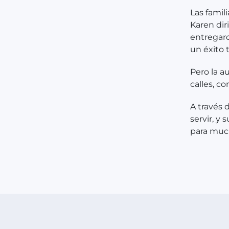
Las famili
Karen dir
entregaro
un éxito t
Pero la a
calles, c
A través 
servir, y
para muc