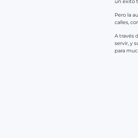
un éxito t
Pero la a
calles, c
A través 
servir, y
para muc