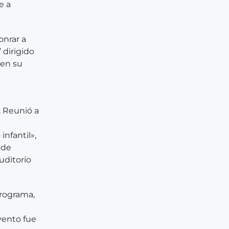
e a
onrar a
 dirigido
 en su
. Reunió a
nfantil»,
 de
auditorio
 programa,
evento fue