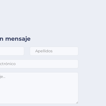
un mensaje
Apellidos
*
nico
*