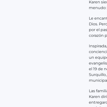
Karen sie
menudo: 
Le encant
Dios. Per
por el pa
corazón p
Inspirada
concienci
un equipo
evangelis
el 19 de 
Surquillo,
municipal
Las famili
Karen dir
entregaro