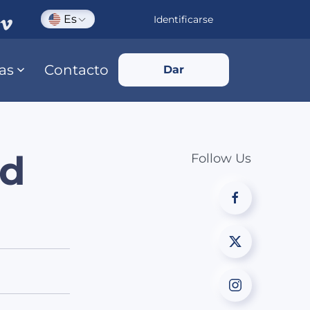
Es
Identificarse
ias
Contacto
Dar
ad
Follow Us