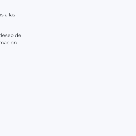
s a las
 deseo de
rmación