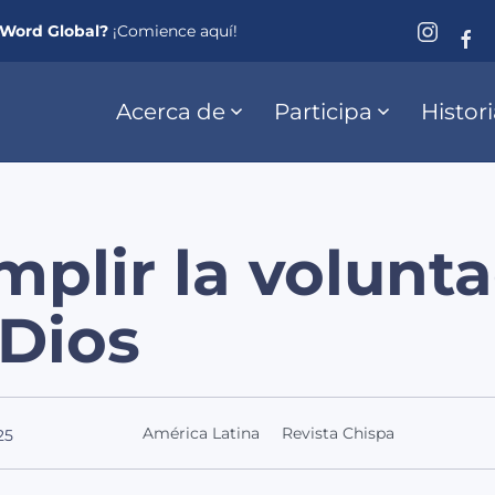
eWord Global?
¡Comience aquí!
Acerca de
Participa
Histor
plir la volunt
 Dios
América Latina
Revista Chispa
25