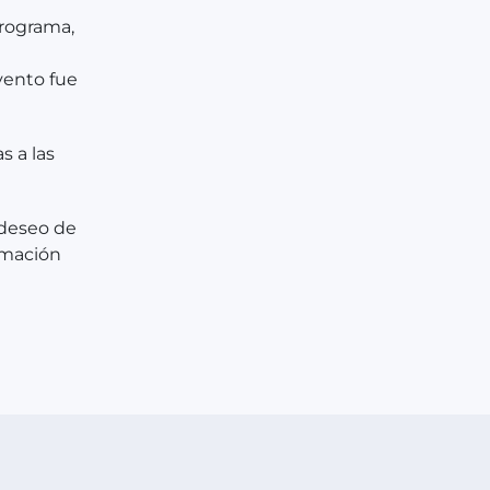
 programa,
evento fue
s a las
 deseo de
rmación