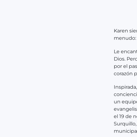
Karen sie
menudo: 
Le encant
Dios. Per
por el pa
corazón p
Inspirada
concienci
un equipo
evangelis
el 19 de 
Surquillo,
municipal