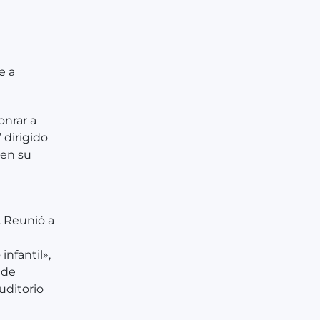
e a
onrar a
 dirigido
 en su
. Reunió a
nfantil»,
 de
auditorio