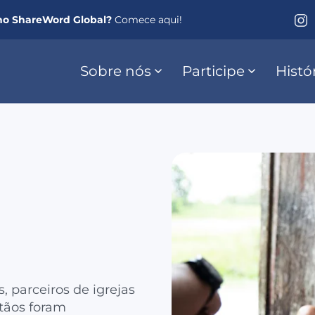
no ShareWord Global?
Comece aqui!
Sobre nós
Participe
Histó
 parceiros de igrejas
stãos foram