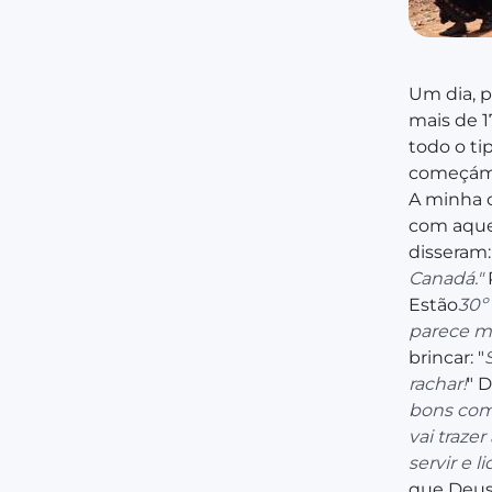
Um dia, 
mais de 1
todo o ti
começámos
A minha c
com aquel
disseram:
Canadá."
Estão
30º
parece me
brincar: "
rachar!
" 
bons com
vai traze
servir e l
que Deus