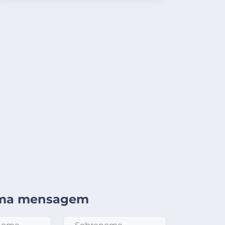
uma mensagem
e
*
Sobrenome
*