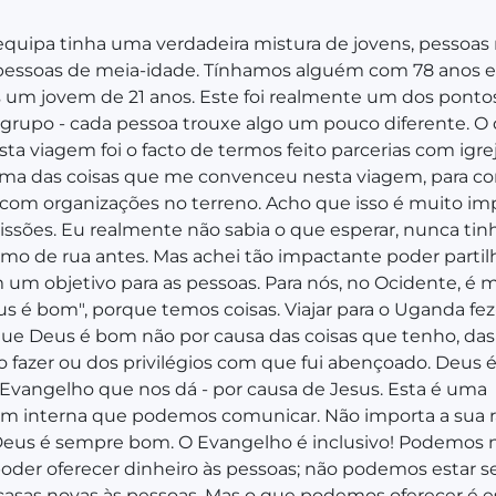
equipa tinha uma verdadeira mistura de jovens, pessoas
 pessoas de meia-idade. Tínhamos alguém com 78 anos
um jovem de 21 anos. Este foi realmente um dos pontos
grupo - cada pessoa trouxe algo um pouco diferente. O
sta viagem foi o facto de termos feito parcerias com igrej
 uma das coisas que me convenceu nesta viagem, para co
 com organizações no terreno. Acho que isso é muito im
issões. Eu realmente não sabia o que esperar, nunca tinh
mo de rua antes. Mas achei tão impactante poder partil
um objetivo para as pessoas. Para nós, no Ocidente, é mu
us é bom", porque temos coisas. Viajar para o Uganda fe
ue Deus é bom não por causa das coisas que tenho, das
 fazer ou dos privilégios com que fui abençoado. Deus 
Evangelho que nos dá - por causa de Jesus. Esta é uma
 interna que podemos comunicar. Não importa a sua r
 Deus é sempre bom. O Evangelho é inclusivo! Podemos
oder oferecer dinheiro às pessoas; não podemos estar 
asas novas às pessoas. Mas o que podemos oferecer é e