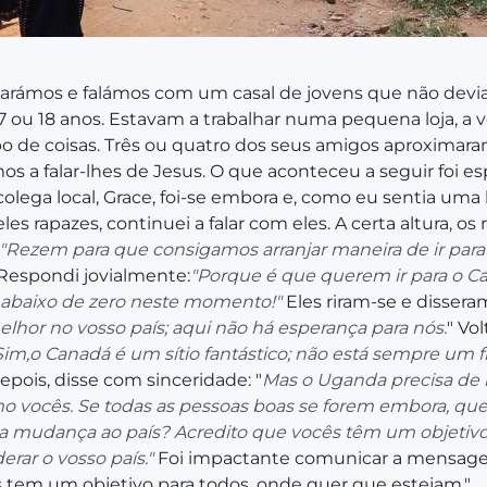
parámos e falámos com um casal de jovens que não devi
7 ou 18 anos. Estavam a trabalhar numa pequena loja, a 
po de coisas. Três ou quatro dos seus amigos aproximara
 a falar-lhes de Jesus. O que aconteceu a seguir foi es
olega local, Grace, foi-se embora e, como eu sentia uma 
es rapazes, continuei a falar com eles. A certa altura, os
"Rezem para que consigamos arranjar maneira de ir para
Respondi jovialmente:
"Porque é que querem ir para o C
 abaixo de zero neste momento!"
Eles riram-se e dissera
lhor no vosso país; aqui não há esperança para nós.
" Vol
Sim,
o Canadá é um sítio fantástico; não está sempre um f
Depois, disse com sinceridade: "
Mas o Uganda precisa d
o vocês. Se todas as pessoas boas se forem embora, qu
r a mudança ao país? Acredito que vocês têm um objetivo
iderar o vosso país."
Foi impactante comunicar a mensag
 tem um objetivo para todos, onde quer que estejam."