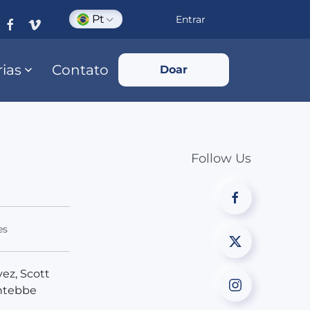
Pt
Entrar
rias
Contato
Doar
Follow Us
es
vez, Scott
Entebbe