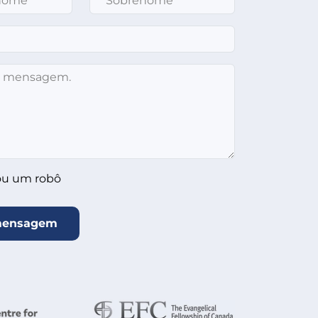
lo abaixo
*
ou um robô
mensagem