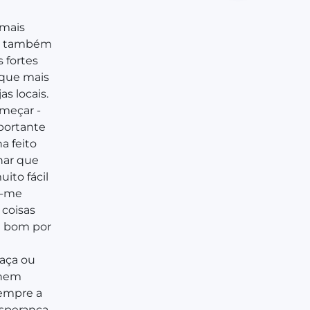
 mais
 e também
 fortes
 que mais
as locais.
meçar -
portante
a feito
har que
ito fácil
z-me
 coisas
é bom por
aça ou
 nem
sempre a
sperança.