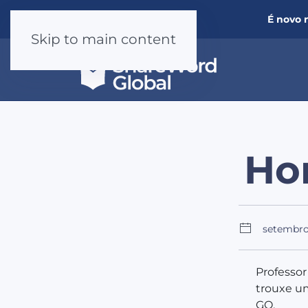
É novo 
Skip to main content
Ho
setembro
Professor
trouxe u
GO.