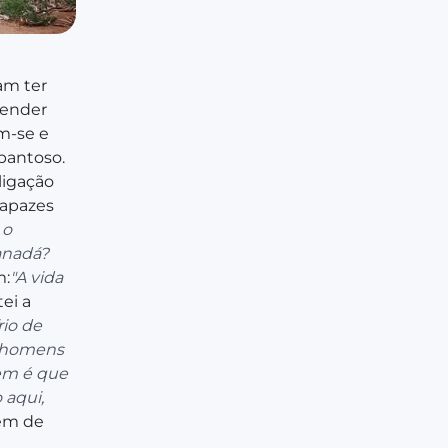
am ter
vender
m-se e
pantoso.
ligação
 rapazes
 o
anadá?
m:
"A vida
tei a
rio de
e homens
em é que
 aqui,
em de