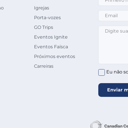
ho
Igrejas
Email
*
Porta-vozes
GO Trips
Mensagem
*
Eventos Ignite
Eventos Faísca
Próximos eventos
Carreiras
Clique no círcu
Eu não s
Enviar 