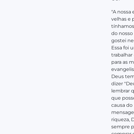
"A nossa 
velhas e
tínhamos 
do nosso 
gostei ne
Essa foi
trabalhar
para as m
evangelis
Deus tem 
dizer "De
lembrar q
que posso
causa do 
mensagem
riqueza,
sempre p
comprar c