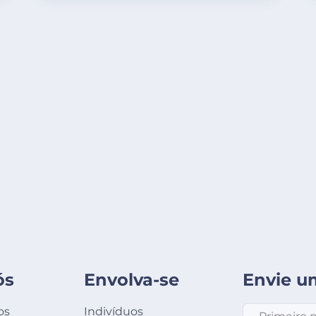
ós
Envolva-se
Envie 
Primeiro nom
os
Indivíduos