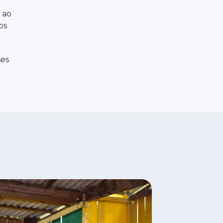
 ao
os
ses