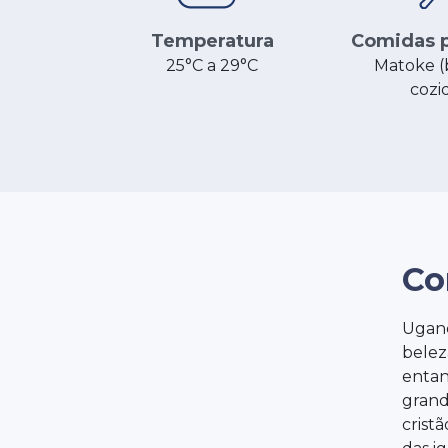
Comidas p
Temperatura
Matoke (
25°C a 29°C
cozi
Co
Ugand
beleza
entan
grand
crist