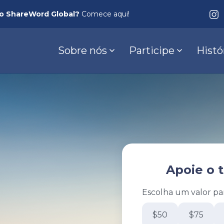
no ShareWord Global?
Comece aqui!
Sobre nós
Participe
Histó
Apoie o 
Escolha um valor pa
$50
$75