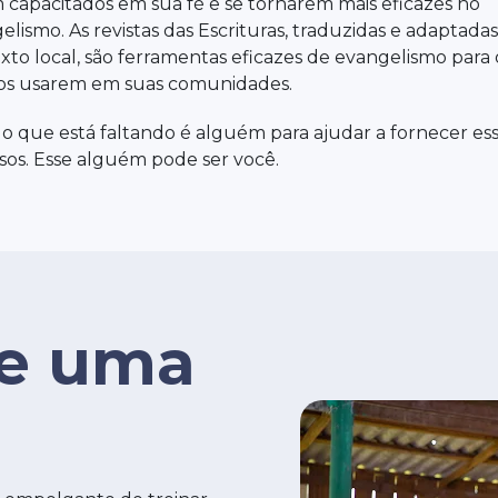
 capacitados em sua fé e se tornarem mais eficazes no
elismo. As revistas das Escrituras, traduzidas e adaptadas
xto local, são ferramentas eficazes de evangelismo para 
ãos usarem em suas comunidades.
o que está faltando é alguém para ajudar a fornecer es
sos. Esse alguém pode ser você.
de uma