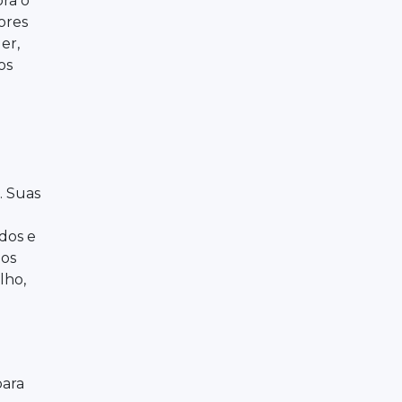
ra o
ores
er,
os
. Suas
idos e
 os
lho,
para