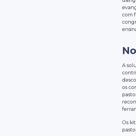
das i
evang
com f
congr
ensin
No
A sol
contr
desco
os co
pasto
recon
ferra
Os ki
pasto