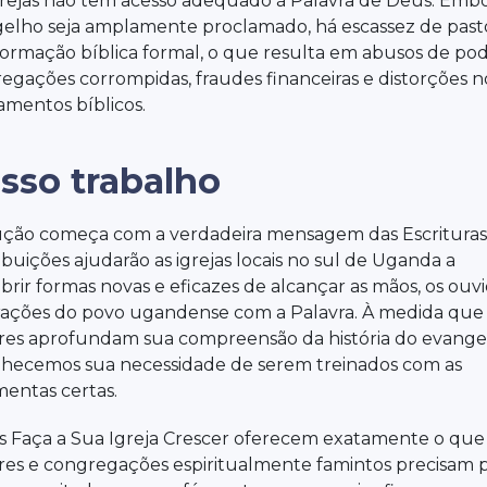
grejas não tem acesso adequado à Palavra de Deus. Embo
elho seja amplamente proclamado, há escassez de past
ormação bíblica formal, o que resulta em abusos de pod
egações corrompidas, fraudes financeiras e distorções n
amentos bíblicos.
sso trabalho
ução começa com a verdadeira mensagem das Escrituras
ibuições ajudarão as igrejas locais no sul de Uganda a
brir formas novas e eficazes de alcançar as mãos, os ouv
rações do povo ugandense com a Palavra. À medida que
res aprofundam sua compreensão da história do evange
hecemos sua necessidade de serem treinados com as
mentas certas.
ts Faça a Sua Igreja Crescer oferecem exatamente o que
res e congregações espiritualmente famintos precisam 