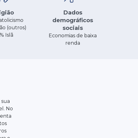
Dados
igião
demográficos
atolicismo
sociais
ão (outros)
% Islã
Economias de baixa
renda
 sua
el. No
renta
tos
ros