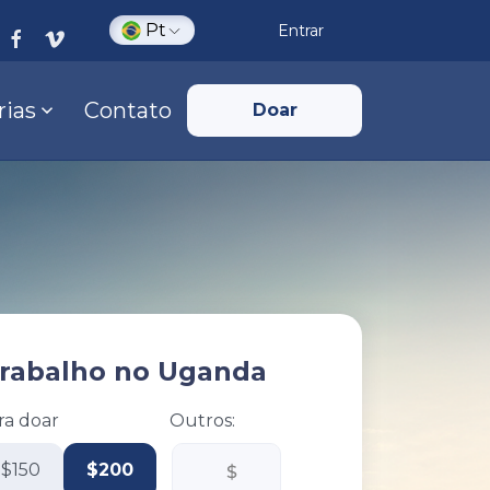
Pt
Entrar
rias
Contato
Doar
trabalho no Uganda
ra doar
Outros:
$150
$200