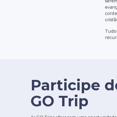
serem
evang
conte
crist
Tudo 
recur
Participe 
GO Trip