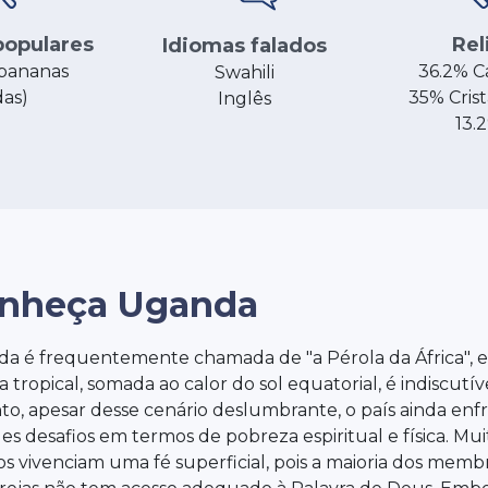
opulares
Rel
Idiomas falados
bananas
36.2% C
Swahili
das)
35% Crist
Inglês
13.2
nheça Uganda
a é frequentemente chamada de "a Pérola da África", e
 tropical, somada ao calor do sol equatorial, é indiscutív
to, apesar desse cenário deslumbrante, o país ainda enf
es desafios em termos de pobreza espiritual e física. Mui
ãos vivenciam uma fé superficial, pois a maioria dos memb