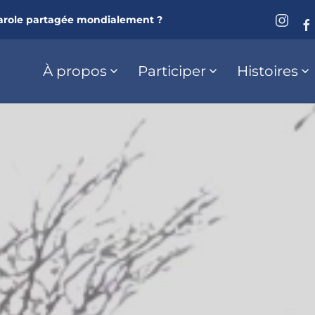
arole partagée mondialement ?
À propos
Participer
Histoires