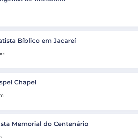
tista Bíblico em Jacareí
0pm
ospel Chapel
pm
tista Memorial do Centenário
m