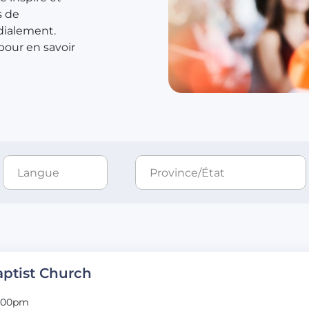
s de
dialement.
our en savoir
aptist Church
2:00pm