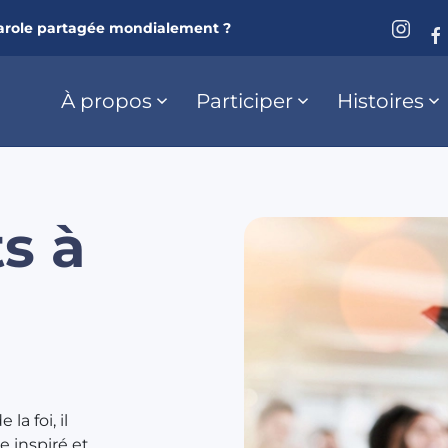
arole partagée mondialement ?
À propos
Participer
Histoires
s à
a foi, il
e inspiré et