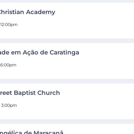
 Christian Academy
 12:00pm
ade em Ação de Caratinga
- 6:00pm
treet Baptist Church
- 3:00pm
vangélica de Maracanã