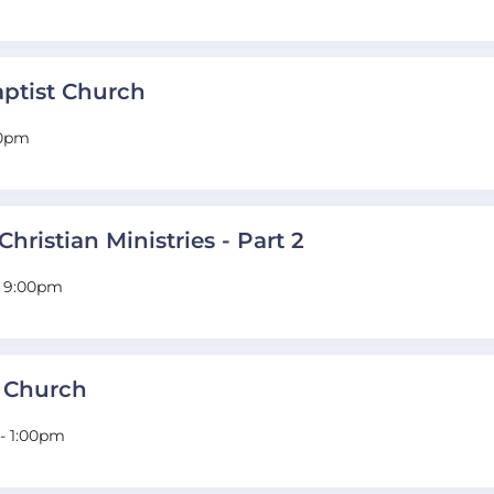
aptist Church
00pm
Christian Ministries - Part 2
- 9:00pm
k Church
- 1:00pm