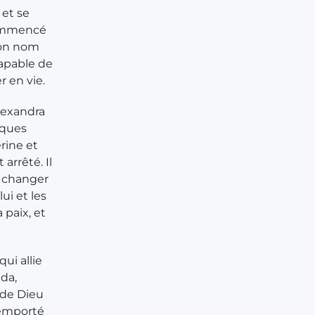
 et se
 commencé
 son nom
ncapable de
r en vie.
Alexandra
lques
rine et
 arrêté. Il
t changer
ui et les
 paix, et
qui allie
da,
 de Dieu
 emporté