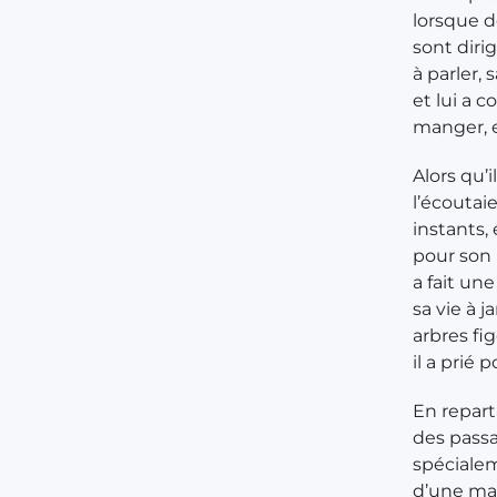
lorsque d
sont diri
à parler,
et lui a c
manger, e
Alors qu’
l’écoutai
instants,
pour son p
a fait un
sa vie à j
arbres fig
il a prié
En repart
des passa
spécialem
d’une man