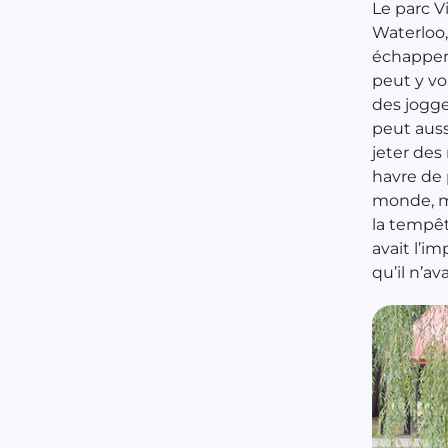
Le parc V
Waterloo,
échapper 
peut y vo
des jogge
peut auss
jeter des
havre de 
monde, ma
la tempête
avait l’im
qu’il n’ava