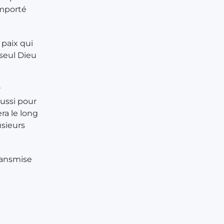
emporté
 paix qui
 seul Dieu
r
ussi pour
ra le long
usieurs
ransmise