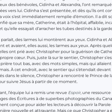
eux des bénévoles, Cidinha et Alexandra, l’ont remarqué
gées vers lui. Cidinha s’est présentée, et dès qu’ils ont
 sa voix s’est immédiatement remplie d’émotion. Il a dit
onfié que sa mère, Catherine, était à l’hôpital, affaiblie, i
t qu’elle essayait d’arracher les tubes destinés à la garde
il parlait, des larmes lui montèrent aux yeux. Cidinha et 
ent et avaient, elles aussi, les larmes aux yeux. Après que
 elles ont prié avec Christopher pour la guérison de Cathe
ropre cœur. Puis, juste là sur le sentier, Christopher s’est
e prière tout bas, avec des mots simples, mais qui allaien
amais. À cet endroit, avec le sentier qui s’étendait devant l
és dans le silence, Christopher a rencontré le Prince de la
 pour suivre Jésus à partir de ce moment.
ant, l’équipe lui a remis une revue
Espoir
, une ressource 
ges des Écritures à de superbes photographies du Cana
ent conçue pour aider les lecteurs à découvrir la Parole
ière nouvelle et attrayante. Mais ce que Christopher a