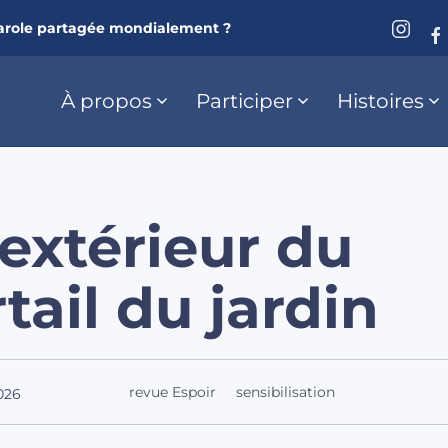
arole partagée mondialement ?
À propos
Participer
Histoires
’extérieur du
tail du jardin
revue Espoir
sensibilisation
026