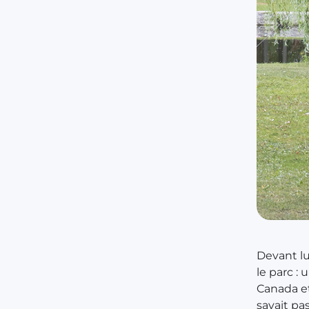
Devant lu
le parc :
Canada et
savait pa