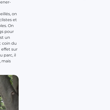
hener-
illés, on
listes et
les. On
gs pour
est un
t coin du
effet sur
 parc, il
l, mais