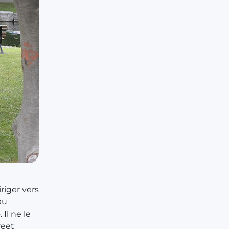
riger vers
au
Il ne le
reet