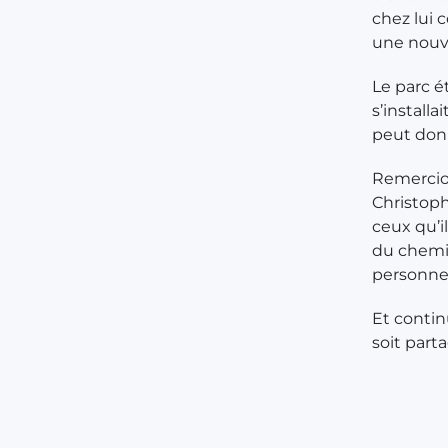
chez lui 
une nouve
Le parc ét
s’install
peut don
Remercio
Christop
ceux qu’i
du chemin
personne
Et contin
soit part