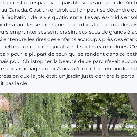
ictoria est un espace vert paisible situé au cœur de Kitc
 au Canada. C’est un endroit où l’on peut se détendre et
à l’agitation de la vie quotidienne. Les après-midis ensole
ir des couples se promener main dans la main ou des cyc
urs emprunter ses sentiers sinueux sous de grands érab
i entendre les rires des enfants accroupis près des étan
 miettes aux canards qui glissent sur les eaux calmes. C’
paix pour la plupart de ceux qui se rendent dans ce peti
is pour Christopher, la beauté de ce parc n’avait aucun 
 qui faisait rage en lui. Alors qu’il marchait en bordure du
pression que la joie était un jardin juste derrière le portai
it pas la clé.