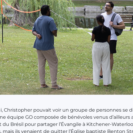
i, Christopher pouvait voir un groupe de personnes se di
 une équipe GO composée de bénévoles venus d’ailleurs 
 du Brésil pour partager l’Évangile à Kitchener-Waterloo. 
s, mais ils venaient de quitter l’Église baptiste Benton St