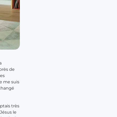
a
uprès de
nes
e me suis
 changé
ptais très
 Jésus le