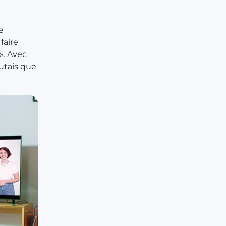
e
faire
». Avec
utais que