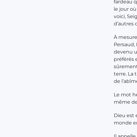
fardeau qu
le jour o
voici, Se
d’autres
À mesure
Persaud, 
devenu u
préférés 
sûrement 
terre. La 
de l’abîme
Le mot hé
même de D
Dieu est 
monde en
Il appell