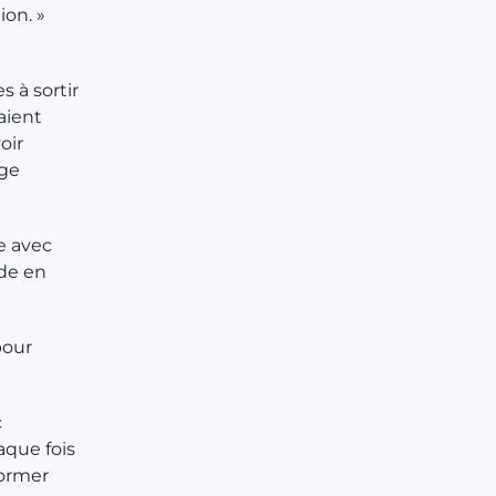
ion. »
 à sortir
aient
oir
age
e avec
nde en
pour
c
aque fois
former