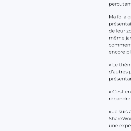
percutant
Ma foi a
présentai
de leur z
même jama
comment l
encore plu
« Le thèm
d’autres 
présentan
« C’est e
répandre 
« Je suis
ShareWord
une expér