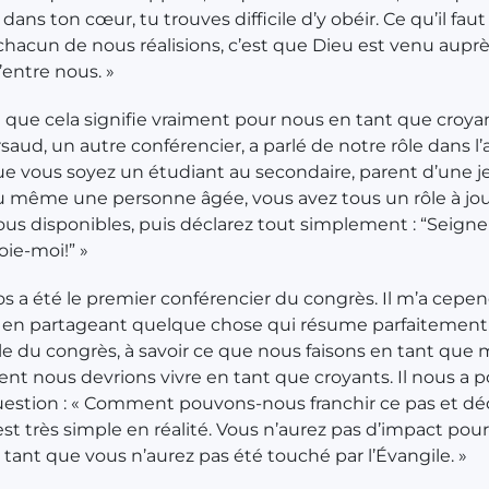
dans ton cœur, tu trouves difficile d’y obéir. Ce qu’il fau
chacun de nous réalisions, c’est que Dieu est venu aupr
entre nous. »
 que cela signifie vraiment pour nous en tant que croya
saud, un autre conférencier, a parlé de notre rôle dans l
ue vous soyez un étudiant au secondaire, parent d’une 
ou même une personne âgée, vous avez tous un rôle à jou
us disponibles, puis déclarez tout simplement : “Seign
oie-moi!” »
os a été le premier conférencier du congrès. Il m’a cepe
en partageant quelque chose qui résume parfaitement
e du congrès, à savoir ce que nous faisons en tant que 
t nous devrions vivre en tant que croyants. Il nous a p
estion : « Comment pouvons-nous franchir ce pas et dé
’est très simple en réalité. Vous n’aurez pas d’impact pour
e tant que vous n’aurez pas été touché par l’Évangile. »