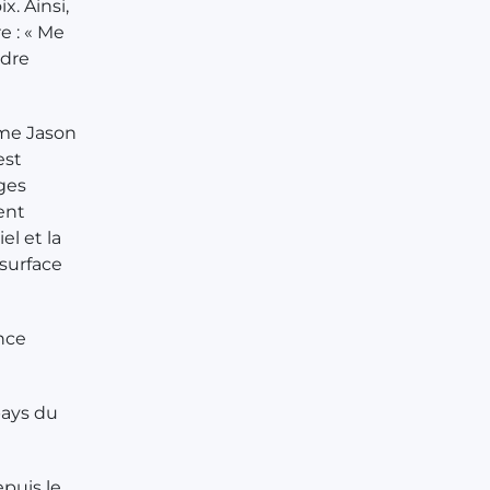
x. Ainsi,
e : « Me
ndre
mme Jason
est
ges
ent
l et la
 surface
ence
pays du
epuis le