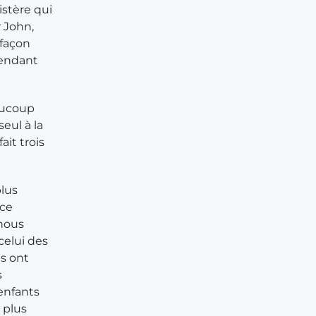
istère qui
r John,
 façon
pendant
eaucoup
eul à la
ait trois
plus
 ce
 nous
celui des
ls ont
s
 enfants
 plus