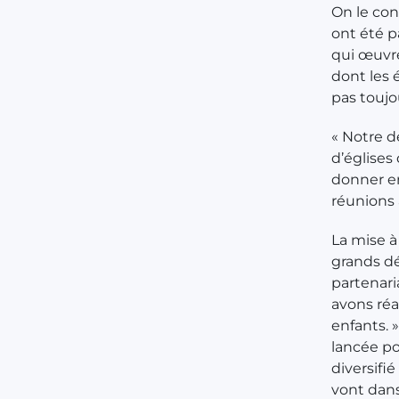
On le con
ont été p
qui œuvre
dont les 
pas toujo
« Notre d
d’églises
donner en 
réunions 
La mise à 
grands dé
partenari
avons réa
enfants. 
lancée po
diversifi
vont dans