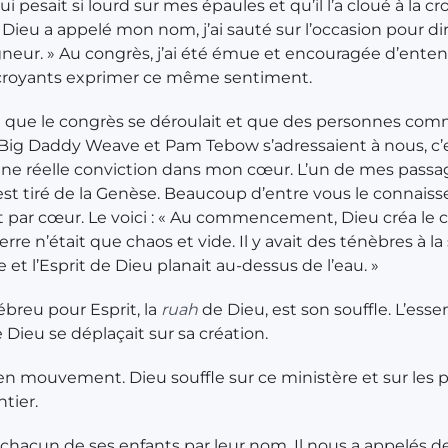
i pesait si lourd sur mes épaules et qu’il l’a cloué à la croi
ù Dieu a appelé mon nom, j’ai sauté sur l’occasion pour dir
igneur. » Au congrès, j’ai été émue et encouragée d’ente
 croyants exprimer ce même sentiment.
 que le congrès se déroulait et que des personnes co
Big Daddy Weave et Pam Tebow s’adressaient à nous, c’
ne réelle conviction dans mon cœur. L’un de mes passa
est tiré de la Genèse. Beaucoup d’entre vous le connaiss
par cœur. Le voici : « Au commencement, Dieu créa le cie
terre n’était que chaos et vide. Il y avait des ténèbres à la
 et l’Esprit de Dieu planait au-dessus de l’eau. »
breu pour Esprit, la
ruah
de Dieu, est son souffle. L’ess
ieu se déplaçait sur sa création.
en mouvement. Dieu souffle sur ce ministère et sur les 
tier.
e chacun de ses enfants par leur nom. Il nous a appelés d