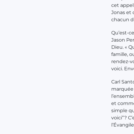
cet appel 
Jonas et 
chacun d’
Qu’est-ce
Jason Per
Dieu. « Q
famille, 
rendez-vo
voici. Env
Carl Sant
marquée 
l’ensembl
et commen
simple qu
voici”? C
l’Évangil