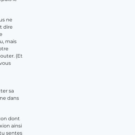
us ne
 dire
de
u, mais
otre
outer. (Et
 vous
ter sa
gne dans
açon dont
exion ainsi
 tu sentes