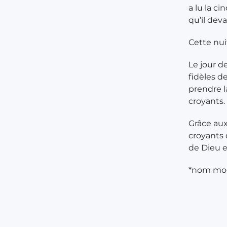
a lu la ci
qu’il devai
Cette nui
Le jour d
fidèles d
prendre la
croyants.
Grâce aux
croyants 
de Dieu e
*nom modi