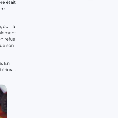
re était
tre
 où il a
nalement
on refus
que son
e. En
tériorait