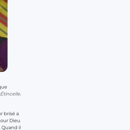
lque
Étincelle
.
r brisé a
pour Dieu
. Quand il