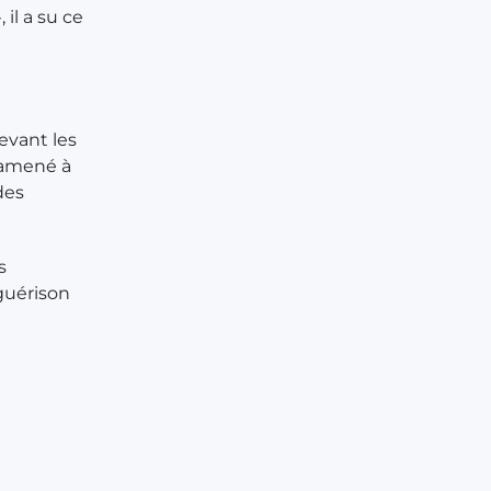
 il a su ce
evant les
a amené à
des
s
guérison