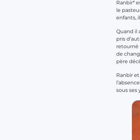
Ranbir* e
le pasteu
enfants, i
Quand il a
pris d’au
retourné 
de change
père déc
Ranbir et 
l’absence
sous ses 