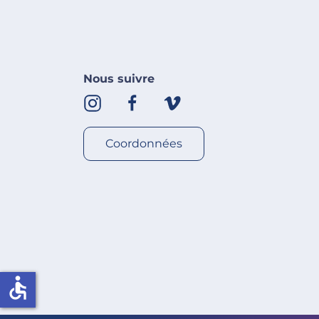
Nous suivre
Coordonnées
accessible