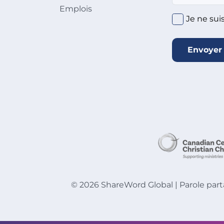
Emplois
Je ne sui
Envoyer
©
2026
ShareWord Global | Parole part