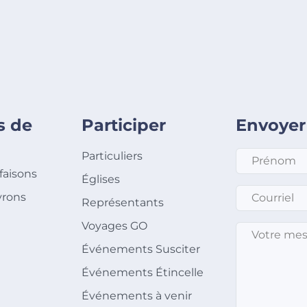
s de
Participer
Envoyer
Prénom
*
Particuliers
faisons
Églises
Courriel
*
rons
Représentants
Voyages GO
Message
*
Événements Susciter
Événements Étincelle
Événements à venir