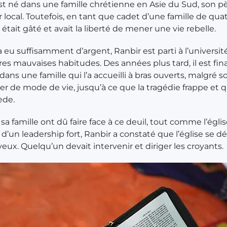
st né dans une famille chrétienne en Asie du Sud, son pè
r local. Toutefois, en tant que cadet d’une famille de qua
l était gâté et avait la liberté de mener une vie rebelle.
 eu suffisamment d’argent, Ranbir est parti à l’université,
tres mauvaises habitudes. Des années plus tard, il est fi
dans une famille qui l’a accueilli à bras ouverts, malgré s
r de mode de vie, jusqu’à ce que la tragédie frappe et 
ède.
sa famille ont dû faire face à ce deuil, tout comme l’églis
 d’un leadership fort, Ranbir a constaté que l’église se dé
yeux. Quelqu’un devait intervenir et diriger les croyants.