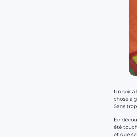
Un soir à
chose a g
Sans trop 
En découv
été touch
et que se