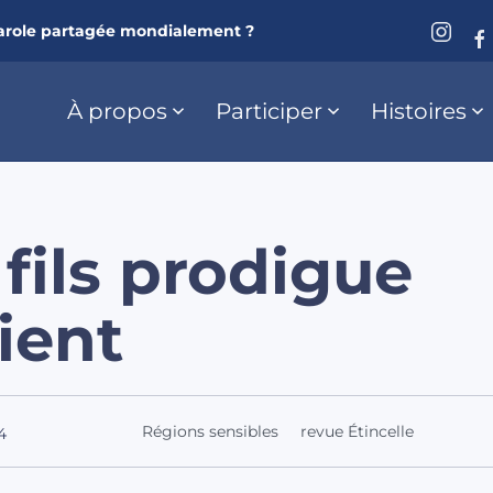
arole partagée mondialement ?
À propos
Participer
Histoires
fils prodigue
ient
Régions sensibles
revue Étincelle
4